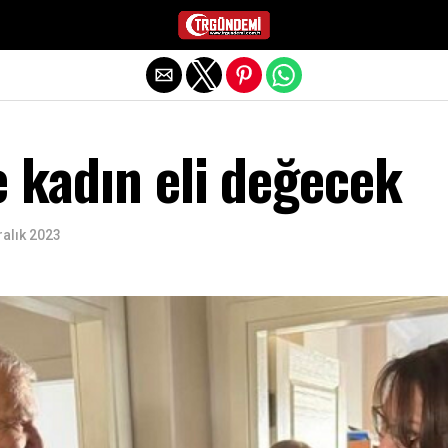
Exit mobile version
e kadın eli değecek
ralık 2023