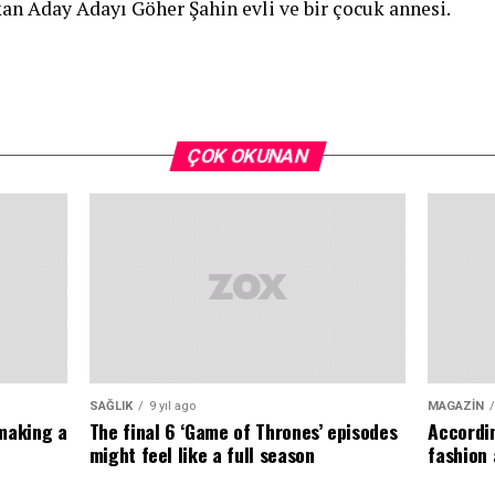
an Aday Adayı Göher Şahin evli ve bir çocuk annesi.
ÇOK OKUNAN
SAĞLIK
9 yıl ago
MAGAZIN
 making a
The final 6 ‘Game of Thrones’ episodes
Accordin
might feel like a full season
fashion 