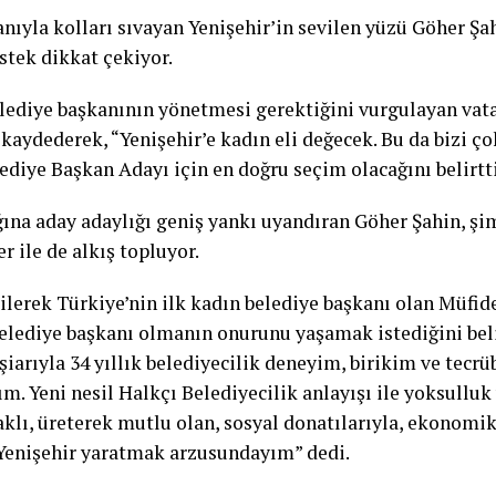
ganıyla kolları sıvayan Yenişehir’in sevilen yüzü Göher Şa
stek dikkat çekiyor.
belediye başkanının yönetmesi gerektiğini vurgulayan vat
kaydederek, “Yenişehir’e kadın eli değecek. Bu da bizi ç
ediye Başkan Adayı için en doğru seçim olacağını belirtti
ğına aday adaylığı geniş yankı uyandıran Göher Şahin, şi
r ile de alkış topluyor.
lerek Türkiye’nin ilk kadın belediye başkanı olan Müfide
belediye başkanı olmanın onurunu yaşamak istediğini beli
iarıyla 34 yıllık belediyecilik deneyim, birikim ve tec
 Yeni nesil Halkçı Belediyecilik anlayışı ile yoksulluk 
ı, üreterek mutlu olan, sosyal donatılarıyla, ekonomik a
 Yenişehir yaratmak arzusundayım” dedi.