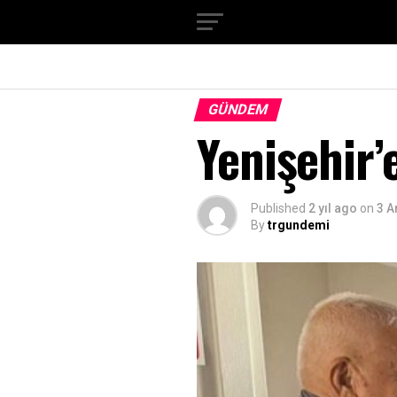
GÜNDEM
Yenişehir’
Published
2 yıl ago
on
3 A
By
trgundemi