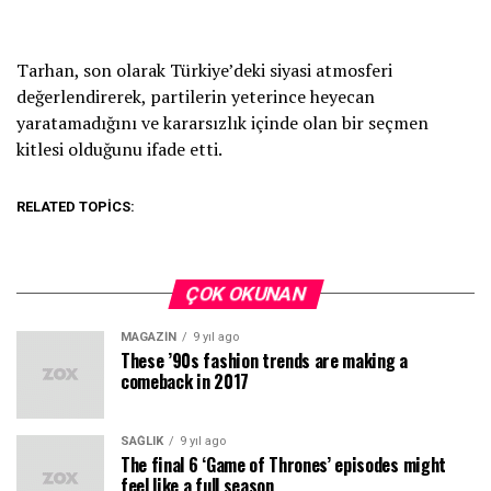
Tarhan, son olarak Türkiye’deki siyasi atmosferi
değerlendirerek, partilerin yeterince heyecan
yaratamadığını ve kararsızlık içinde olan bir seçmen
kitlesi olduğunu ifade etti.
RELATED TOPICS:
ÇOK OKUNAN
MAGAZIN
9 yıl ago
These ’90s fashion trends are making a
comeback in 2017
SAĞLIK
9 yıl ago
The final 6 ‘Game of Thrones’ episodes might
feel like a full season