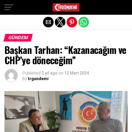
Exit mobile version
GÜNDEM
Başkan Tarhan: “Kazanacağım ve
CHP’ye döneceğim”
Published
2 yıl ago
on
12 Mart 2024
By
trgundemi