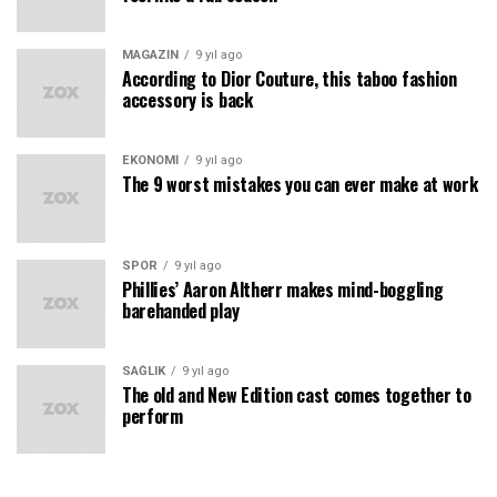
MAGAZIN
9 yıl ago
According to Dior Couture, this taboo fashion
accessory is back
EKONOMI
9 yıl ago
The 9 worst mistakes you can ever make at work
SPOR
9 yıl ago
Phillies’ Aaron Altherr makes mind-boggling
barehanded play
SAĞLIK
9 yıl ago
The old and New Edition cast comes together to
perform