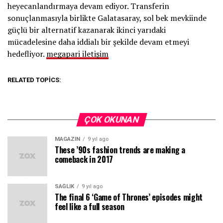
heyecanlandırmaya devam ediyor. Transferin
sonuçlanmasıyla birlikte Galatasaray, sol bek mevkiinde
güçlü bir alternatif kazanarak ikinci yarıdaki
mücadelesine daha iddialı bir şekilde devam etmeyi
hedefliyor.
megapari iletişim
RELATED TOPICS:
ÇOK OKUNAN
MAGAZIN
9 yıl ago
These ’90s fashion trends are making a
comeback in 2017
SAĞLIK
9 yıl ago
The final 6 ‘Game of Thrones’ episodes might
feel like a full season