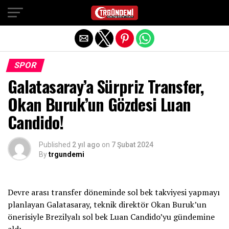
Exit mobile version
SPOR
Galatasaray’a Sürpriz Transfer,
Okan Buruk’un Gözdesi Luan
Candido!
Published
2 yıl ago
on
7 Şubat 2024
By
trgundemi
Devre arası transfer döneminde sol bek takviyesi yapmayı
planlayan Galatasaray, teknik direktör Okan Buruk’un
önerisiyle Brezilyalı sol bek Luan Candido’yu gündemine