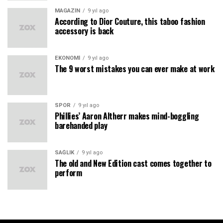
MAGAZIN
9 yıl ago
According to Dior Couture, this taboo fashion
accessory is back
EKONOMI
9 yıl ago
The 9 worst mistakes you can ever make at work
SPOR
9 yıl ago
Phillies’ Aaron Altherr makes mind-boggling
barehanded play
SAĞLIK
9 yıl ago
The old and New Edition cast comes together to
perform